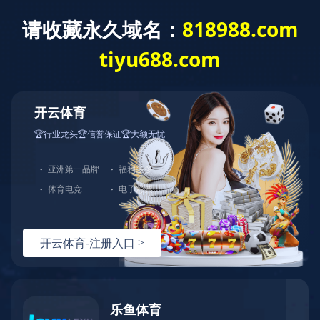
星空online(中国)--玻璃家居生活,玻璃礼品,玻璃定制
申请报价
联系我们