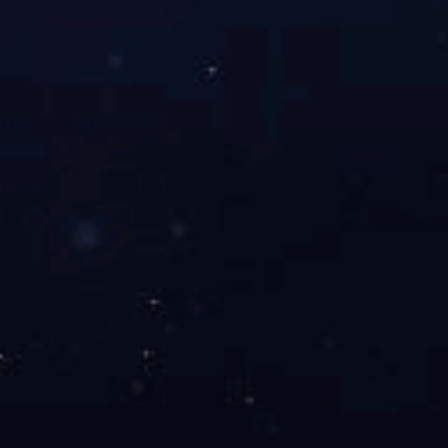
0755- 33289068
Sales@zq-Richsun.com