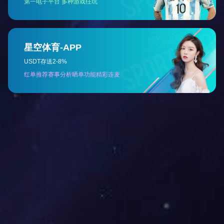
Richsun houseware limited is a
comprehensive household goods
manufacturer that producing and processing
of daily use glass, plastic, hardware, paper
flower, ...
了解更多