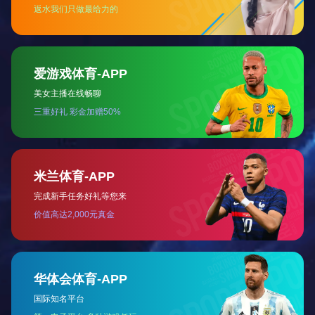
我们真诚期待与贵公司建立友好的长期
合作关系。
联系我们